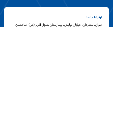
ارتباط با ما
تهران، ستارخان، خیابان نیایش، بیمارستان رسول اکرم (ص)، ساختمان
شماره ۳، طبقه سوم، مرکز تحقیقات ایمونولوژی
تلفن : ۶۴۳۵۲۶۵۹-۰۲۱
نمابر : ۶۶۵۵۴۰۶۳-۰۲۱
کدپستی : 1445613131
آخرین به روز رسانی: 1405/04/30 07:20
بازدید این صفحه: 1119
بازدید امروز: 95
کل بازدید: 194995
کاربران آنلاین: 0
مرکز تحقیقات ایمونولوژی
اسپریت پورتال نیافام