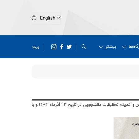
اه‌ها
بیشتر
ورود
کارگاه کاربرد انواع مداخلات سلولی جهت درمان بیماری مالتیپل اسکلروزیس با همکاری مرکز تحقیقات ایمونولوژی دانشگاه علوم پزشکی ایران و کمیته تحقیقات دانشجویی در تاریخ 22 آذرماه 1404 و با